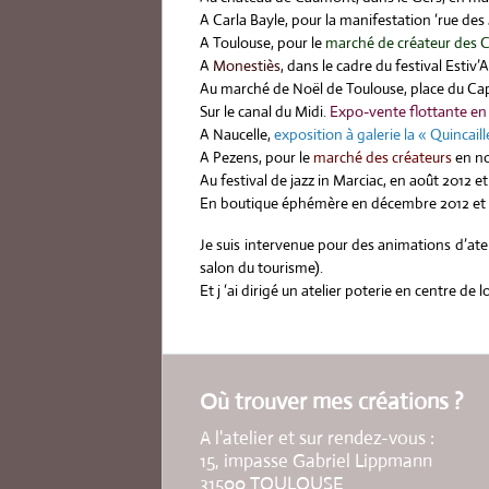
A Carla Bayle, pour la manifestation ‘rue des 
A Toulouse, pour le
marché de créateur des 
A
Monestiès
, dans le cadre du festival Estiv’
Au marché de Noël de Toulouse, place du Cap
Sur le canal du Midi.
Expo-vente flottante en av
A Naucelle,
exposition à galerie la « Quincaill
A Pezens, pour le
marché des créateurs
en no
Au festival de jazz in Marciac, en août 2012 et
En boutique éphémère en décembre 2012 et 
Je suis intervenue pour des animations d’ate
salon du tourisme).
Et j ‘ai dirigé un atelier poterie en centre de
Où trouver mes créations ?
A l'atelier et sur rendez-vous :
15, impasse Gabriel Lippmann
31500 TOULOUSE