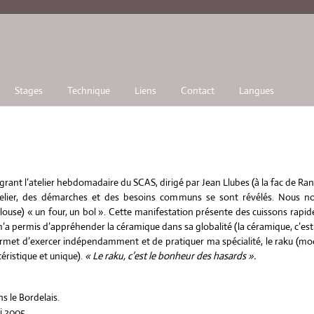
Stages
Technique
Liens
Contact
Langues
grant l’atelier hebdomadaire du SCAS, dirigé par Jean Llubes (à la fac de Ran
l’atelier, des démarches et des besoins communs se sont révélés. Nous 
ouse) « un four, un bol ». Cette manifestation présente des cuissons rapi
 permis d’appréhender la céramique dans sa globalité (la céramique, c’est l’
rmet d’exercer indépendamment et de pratiquer ma spécialité, le raku (mode 
éristique et unique).
« Le raku, c’est le bonheur des hasards ».
s le Bordelais.
i 2005.