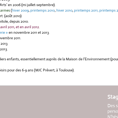
Arts’ en 2006 (mi juillet-septembre).
Carmes
(
hiver 2009
,
printemps 2010
,
hiver 2010
,
printemps 2011,
printemps 
Art. (août 2010)
itole, depuis 2010.
ril 2011, et en avril 2012.
erie »
en novembre 2011 et 2013.
vembre 2011.
 2013.
2013.
liers enfants, essentiellement auprès de la Maison de l’Environnement (pou
 loisirs pour des 6-9 ans (MJC Prévert, à Toulouse).
Sta
Des s
perso
N'hés