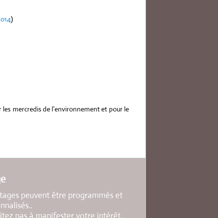
2014
)
r les mercredis de l’environnement et pour le
ge
tages peuvent être programmés et
nnalisés..
itez pas à manifester votre intérêt.